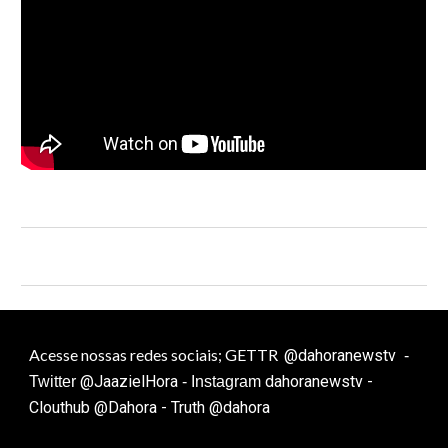
Acesse nossas redes sociais; GETTR
@dahoranewstv
-
@JaazielHora
dahoranewstv -
Twitter
- Instagram
Clouthub @Dahora - Truth @dahora