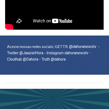
Acesse nossas redes sociais; GETTR
@dahoranewstv
-
@JaazielHora
dahoranewstv -
Twitter
- Instagram
Clouthub @Dahora - Truth @dahora