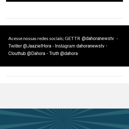
Acesse nossas redes sociais; GETTR
@dahoranewstv
-
@JaazielHora
dahoranewstv -
Twitter
- Instagram
Clouthub @Dahora - Truth @dahora